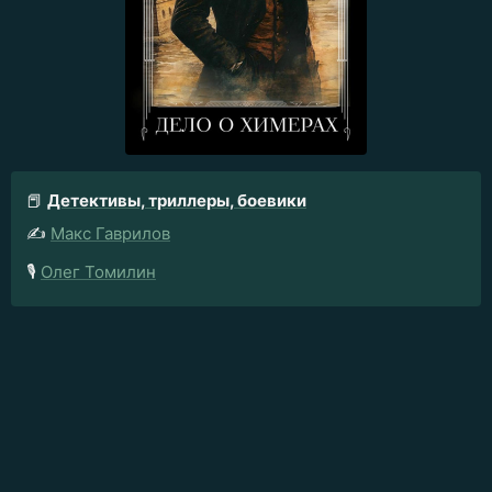
📕
Детективы, триллеры, боевики
✍️
Макс Гаврилов
🎙️
Олег Томилин