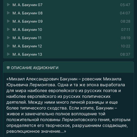
М. А. Бакунин 07
05:47
М. А. Бакунин 08
04:07
М. А. Бакунин 09
08:28
М. А. Бакунин 10
07:11
М. А. Бакунин 11
08:19
М. А. Бакунин 12
10:22
М. А. Бакунин 13
08:37
💬 ОПИСАНИЕ АУДИОКНИГИ
«Михаил Александрович Бакунин – ровесник Михаила
Юрьевича Лермонтова. Одна и та же эпоха выработала
для мира наиболее европейского из русских поэтов и
наиболее европейского из русских политических
деятелей. Между ними много личной разницы и еще
более типического сходства. Если хотите, Бакунин –
живое и замечательно полное воплощение той
положительной половины Лермонтовского гения, которым
определяется его творческое, разрушением создающее,
революционное значение…»