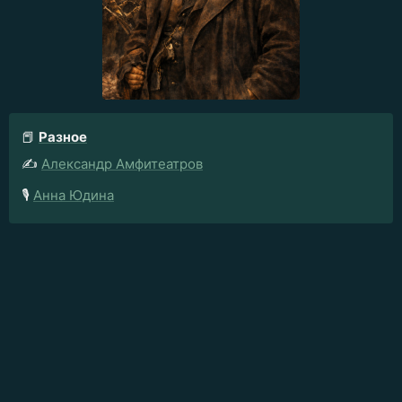
📕
Разное
✍️
Александр Амфитеатров
🎙️
Анна Юдина