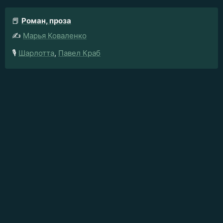
📕
Роман, проза
✍️
Марья Коваленко
🎙️
Шарлотта
,
Павел Краб