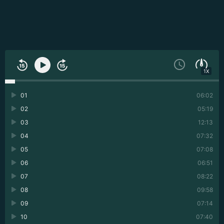
1X
01
06:02
02
05:19
03
12:13
04
07:32
05
07:08
06
06:51
07
08:22
08
09:58
09
07:14
10
07:40