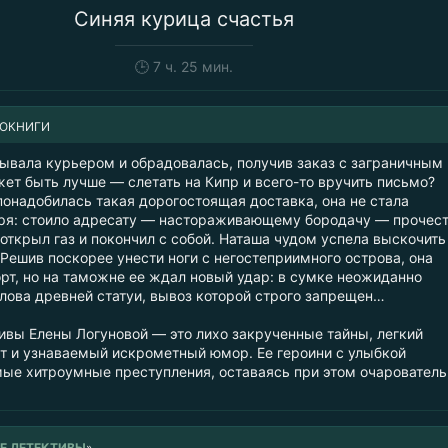
Синяя курица счастья
🕒
7 ч. 25 мин.
ИОКНИГИ
ывала курьером и обрадовалась, получив заказ с заграничным
ет быть лучше — слетать на Кипр и всего-то вручить письмо?
понадобилась такая дорогостоящая доставка, она не стала
зря: стоило адресату — настораживающему бородачу — прочес
 открыл газ и покончил с собой. Наташа чудом успела выскочить
Решив поскорее унести ноги с негостеприимного острова, она
орт, но на таможне ее ждал новый удар: в сумке неожиданно
лова древней статуи, вывоз которой строго запрещен…
вы Елены Логуновой — это лихо закрученные тайны, легкий
т и узнаваемый искрометный юмор. Ее героини с улыбкой
ые хитроумные преступления, оставаясь при этом очаровател
Е ДЕТЕКТИВЫ
»