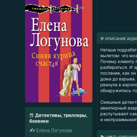
💬 ОПИСАНИЕ АУД
Наташа подрабат
вылетом: что мож
Почему клиенту 
разбираться. И 
послание, как он
дома до взрыва. 
рванула в аэроп
обнаружилась го
Смешные детекти
авантюрный азар
распутывают сам
📕
Детективы, триллеры,
и неотразимыми!
боевики
✍️
Елена Логунова
📚
ЦИКЛ «
СМЕШНЫ