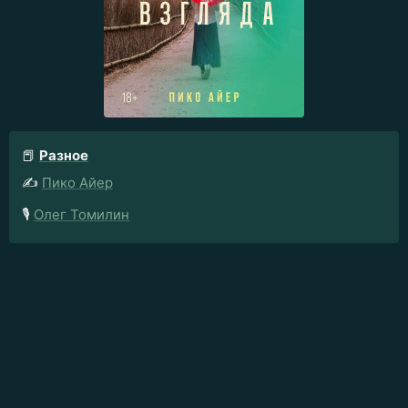
📕
Разное
✍️
Пико Айер
🎙️
Олег Томилин