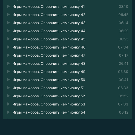
Игры мажоров. Опорочить чемпионку 41
08:10
Игры мажоров. Опорочить чемпионку 42
06:45
Игры мажоров. Опорочить чемпионку 43
06:14
Игры мажоров. Опорочить чемпионку 44
06:29
Игры мажоров. Опорочить чемпионку 45
08:25
Игры мажоров. Опорочить чемпионку 46
07:34
Игры мажоров. Опорочить чемпионку 47
07:17
Игры мажоров. Опорочить чемпионку 48
06:41
Игры мажоров. Опорочить чемпионку 49
05:30
Игры мажоров. Опорочить чемпионку 50
09:41
Игры мажоров. Опорочить чемпионку 51
06:33
Игры мажоров. Опорочить чемпионку 52
05:52
Игры мажоров. Опорочить чемпионку 53
07:03
Игры мажоров. Опорочить чемпионку 54
06:12
Игры мажоров. Опорочить чемпионку 55
07:45
Игры мажоров. Опорочить чемпионку 56
06:10