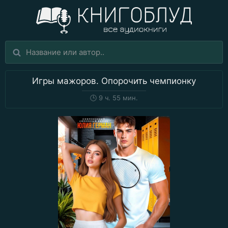
Игры мажоров. Опорочить чемпионку
🕒
9 ч. 55 мин.