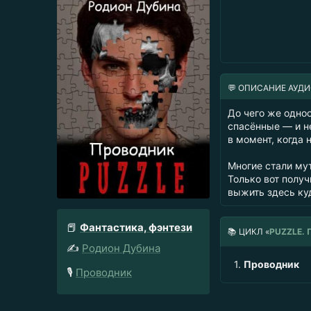
💬 ОПИСАНИЕ АУД
До чего же одно
спасённые — и н
в момент, когда 
Многие стали мут
Только вот получ
выжить здесь куд
📕
Фантастика, фэнтези
📚
ЦИКЛ «
PUZZLE.
✍️
Родион Дубина
1.
Проводник
🎙️
Проводник