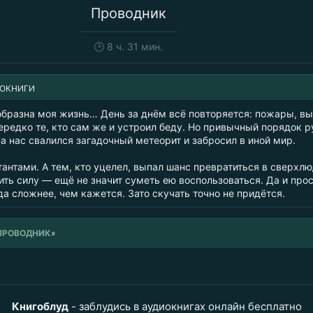
Проводник
🕒
8 ч. 31 мин.
ИОКНИГИ
образна моя жизнь… День за днём всё повторяется: пожары, в
ередко те, кто сам же и устроил беду. Но привычный порядок р
на нас свалился загадочный метеорит и забросил в иной мир.
антами. А тем, кто уцелел, выпал шанс превратиться в сверхлю
ить силу — ещё не значит суметь ею воспользоваться. Да и про
а сложнее, чем кажется. Зато скучать точно не придётся.
 ПРОВОДНИК
»
Книгоблуд
- заблудись в аудиокнигах онлайн бесплатно