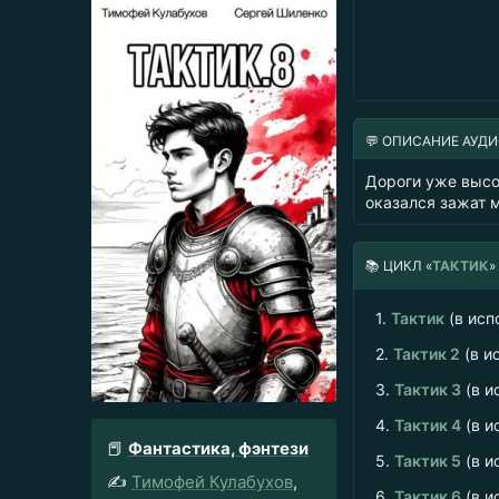
💬 ОПИСАНИЕ АУД
Дороги уже высо
оказался зажат 
📚
ЦИКЛ «
ТАКТИК
»
1.
Тактик
(в исп
2.
Тактик 2
(в и
3.
Тактик 3
(в и
4.
Тактик 4
(в и
📕
Фантастика, фэнтези
5.
Тактик 5
(в и
✍️
Тимофей Кулабухов
,
6.
Тактик 6
(в и