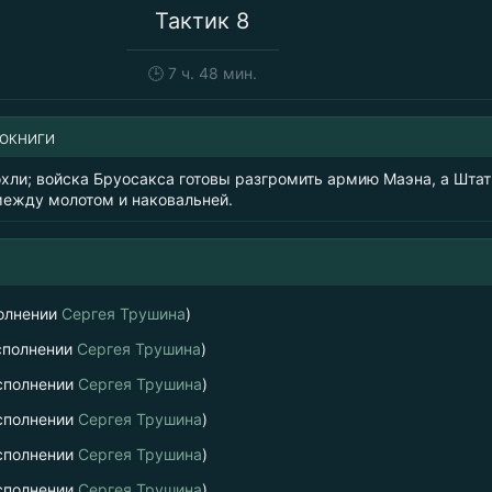
Тактик 8
🕒
7 ч. 48 мин.
ИОКНИГИ
хли; войска Бруосакса готовы разгромить армию Маэна, а Штат
между молотом и наковальней.
олнении
Сергея Трушина
)
сполнении
Сергея Трушина
)
сполнении
Сергея Трушина
)
сполнении
Сергея Трушина
)
сполнении
Сергея Трушина
)
сполнении
Сергея Трушина
)