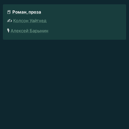
📕
Роман, проза
✍️
Колсон Уайтхед
🎙️
Алексей Барынин