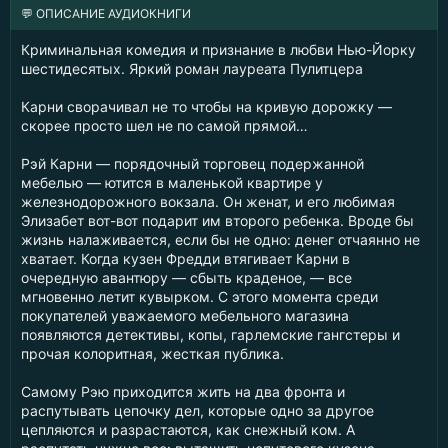
💬 ОПИСАНИЕ АУДИОКНИГИ
Криминальная комедия и признание в любви Нью-Йорку
шестидесятых. Яркий роман лауреата Пулитцера
Карни сворачивал не то чтобы на кривую дорожку —
скорее просто шел не по самой прямой…
Рэй Карни — порядочный торговец подержанной
мебелью — ютится в маленькой квартире у
железнодорожного вокзала. Он женат, и его любимая
Элизабет вот-вот подарит им второго ребенка. Вроде бы
жизнь налаживается, если бы не одно: денег отчаянно не
хватает. Когда кузен Фредди втягивает Карни в
очередную авантюру — сбыть краденое, — все
мгновенно летит кувырком. С этого момента среди
покупателей уважаемого мебельного магазина
появляются детективы, копы, гарлемские гангстеры и
прочая колоритная, жесткая публика.
Самому Рэю приходится жить на два фронта и
распутывать цепочку дел, которые одно за другое
цепляются и разрастаются, как снежный ком. А