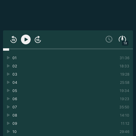
1X
01
31:36
02
18:33
03
19:28
04
25:58
05
19:34
06
19:23
07
35:50
08
14:10
09
11:12
10
29:46