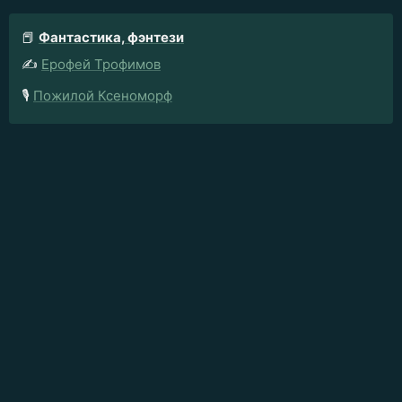
📕
Фантастика, фэнтези
✍️
Ерофей Трофимов
🎙️
Пожилой Ксеноморф