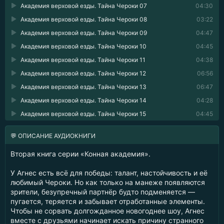
Академия верховой езды. Тайна Чероки 07
04:30
Академия верховой езды. Тайна Чероки 08
03:22
Академия верховой езды. Тайна Чероки 09
04:47
Академия верховой езды. Тайна Чероки 10
04:45
Академия верховой езды. Тайна Чероки 11
04:38
Академия верховой езды. Тайна Чероки 12
06:56
Академия верховой езды. Тайна Чероки 13
06:47
Академия верховой езды. Тайна Чероки 14
04:28
Академия верховой езды. Тайна Чероки 15
04:45
💬 ОПИСАНИЕ АУДИОКНИГИ
Вторая книга серии «Конная академия».
У Агнес есть всё для победы: талант, настойчивость и её
любимый Чероки. Но как только на манеже появляются
зрители, безупречный партнёр будто подменяется —
пугается, теряется и забывает отработанные элементы.
Чтобы не сорвать долгожданное новогоднее шоу, Агнес
вместе с друзьями начинает искать причину странного