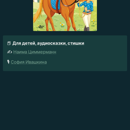
📕
Для детей, аудиосказки, стишки
✍️
Наима Циммерманн
🎙️
София Ивашкина