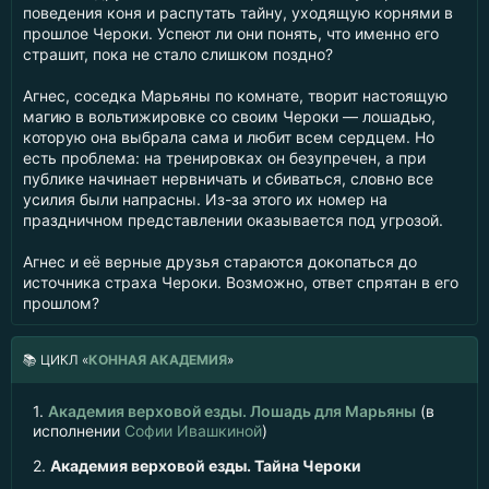
поведения коня и распутать тайну, уходящую корнями в
прошлое Чероки. Успеют ли они понять, что именно его
страшит, пока не стало слишком поздно?
Агнес, соседка Марьяны по комнате, творит настоящую
магию в вольтижировке со своим Чероки — лошадью,
которую она выбрала сама и любит всем сердцем. Но
есть проблема: на тренировках он безупречен, а при
публике начинает нервничать и сбиваться, словно все
усилия были напрасны. Из-за этого их номер на
праздничном представлении оказывается под угрозой.
Агнес и её верные друзья стараются докопаться до
источника страха Чероки. Возможно, ответ спрятан в его
прошлом?
📚
ЦИКЛ «
КОННАЯ АКАДЕМИЯ
»
1.
Академия верховой езды. Лошадь для Марьяны
(в
исполнении
Софии Ивашкиной
)
2.
Академия верховой езды. Тайна Чероки