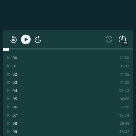
1X
00
13:50
01
19:17
02
41:42
03
41:32
04
33:43
05
36:55
06
37:20
07
1:12:34
08
26:48
09
43:32