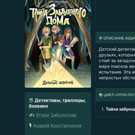
💬 ОПИСАНИЕ АУД
Детский детекти
друзьях, которы
стоит за загадо
мере поисков им
испытания. Эта 
непростых обсто
📚
ЦИКЛ «
ПРИКЛЮЧ
📕
Детективы, триллеры,
боевики
1.
Тайна забро
✍️
Этери Заболотная
🎙️
Андрей Константинов