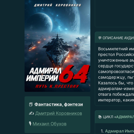
💬 ОПИСАНИЕ АУД
Восьмилетний им
престол Российс
уничтоженные ам
сердце государс
самопровозгласи
самодержцу, пыт
Казалось бы, чт
адмиралам-измен
отвага побеждал
император, каки
📕
Фантастика, фэнтези
✍️
Дмитрий Коровников
📚
ЦИКЛ «
АДМИРАЛ
🎙️
Михаил Обухов
1.
Адмирал Имп