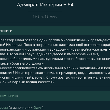
Адмирал Империи – 64
🕒
8 ч. 19 мин.
ИОКНИГИ
ператор Иван остался один против многочисленных претендент
кой Империи. Пока в пограничных системах ещё догорают кора
ериканскими и османскими эскадрами, новая война уже полых
тва. Птолемей Граус, адмирал Дессе и имперские князья,
вшие себя истинными наследниками трона, бросают вызов юно
аясь убрать его с дороги.
о может противопоставить неопытный мальчик закаленным в бо
никам? Но история знает немало примеров, когда молодость и
и опыт и циничный расчет. К тому же так ли неопытен маленьки
м он на первый взгляд кажется?
 ИМПЕРИИ
»
ерии
(в исполнении
Один
)