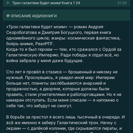
Трон галактики будет моим! Книга 1 24
21:36
💬 ОПИСАНИЕ АУДИОКНИГИ
«Трон галактики будет моим» — роман Андрея
Скоробогатова и Дмитрия Богуцкого, первая книга
одноимённого цикла; жанры: космическая фантастика,
бояръ-аниме, РеалРПГ.
Когда-то я был героем — тем, кто сражался с Ордой за
Галактическую Империю. Ради победы я отдал всё, но
война забрала у меня даже будущее.
Сто лет я провёл в стазисе — брошенный и никому не
нужный. Проснувшись, я увидел иной мир: Империи
больше нет, планеты захлёбываются анархией и
продажностью, а дворяне, которые должны были
править, стали угнетателями и работорговцами. Но я не
намерен отступать. Если меня списали — я напомню о
себе так, что забудут не смогут.
В борьбе за престол я всего лишь тысячный в очереди. И
всё же именно я заберу Галактический трон. Начну с
окраин — с далёкой колонии, где скрываются пираты, и