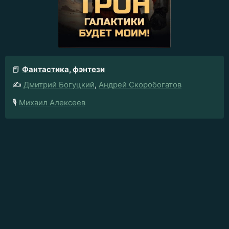
📕
Фантастика, фэнтези
✍️
Дмитрий Богуцкий
,
Андрей Скоробогатов
🎙️
Михаил Алексеев