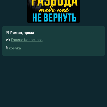
📕
Роман, проза
✍️
Галина Колоскова
🎙️
koshka