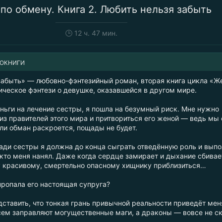
по обмену. Книга 2. Любить нельзя забыть
🕒
12 ч. 47 мин.
ИОКНИГИ
забыть» — любовно-фэнтезийный роман, вторая книга цикла «Ж
ическое фэнтези о девушке, оказавшейся в другом мире.
ньги на лечение сестры, я пошла на безумный риск. Мне нужно
из правителей этого мира и притвориться его женой — ведь мы 
ли обман раскроется, пощады не будет.
ради сестры я должна до конца сыграть отведённую роль и выпо
, кто меня нанял. Даже когда сердце замирает и дыхание сбива
у красивому, смертельно опасному хищнику приблизиться…
пропала его настоящая супруга?
дставить, что тонкая грань привычной реальности приведёт мен
сем заправляют могущественные маги, а драконы — вовсе не ск