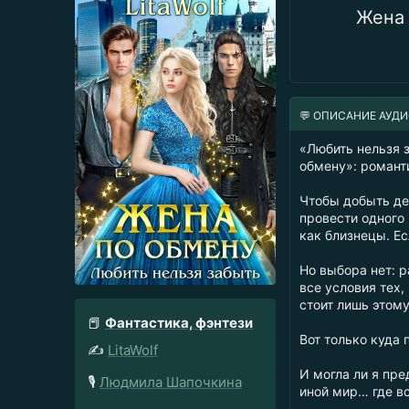
Жена 
💬 ОПИСАНИЕ АУД
«Любить нельзя 
обмену»: романт
Чтобы добыть де
провести одного 
как близнецы. Ес
Но выбора нет: 
все условия тех
стоит лишь этом
📕
Фантастика, фэнтези
Вот только куда 
✍️
LitaWolf
И могла ли я пре
🎙️
Людмила Шапочкина
иной мир… где в