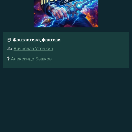
📕
Фантастика, фэнтези
✍️
Вячеслав Уточкин
🎙️
Александр Башков