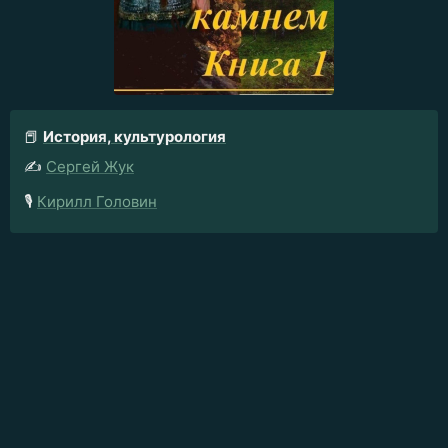
📕
История, культурология
✍️
Сергей Жук
🎙️
Кирилл Головин