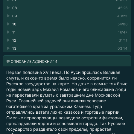
08
45:26
09
43:23
10
54:06
11
16:47
12
31:11
13
03:14
💬 ОПИСАНИЕ АУДИОКНИГИ
Первая половина XVII века. По Руси прошлась Великая
смута, и какое-то время было неясно, сохранится ли
Русское государство на карте. Но даже в самые тяжёлые
годы новый царь Михаил Романов и его ближайшие люди
не переставали думать о завтрашнем дне Московской
Руси. Главнейшей задачей они видели освоение
богатейшего края за уральским Камнем. Туда
отправлялись ватаги лихих казаков и торговые партии.
Смелые первопроходцы возводили остроги и фактории,
прокладывали дороги и основывали города. Так Русское
государство раздвигало свои пределы, прирастая