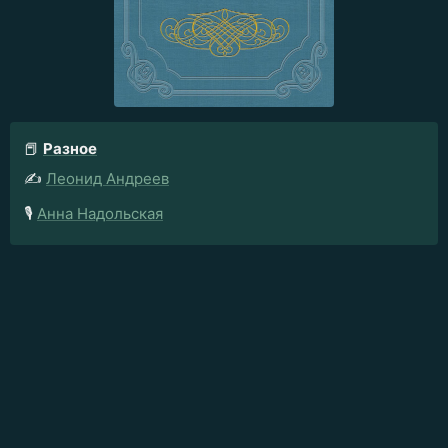
📕
Разное
✍️
Леонид Андреев
🎙️
Анна Надольская