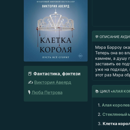
💬 ОПИСАНИЕ АУД
Мэра Бэрроу ока
Теперь она во вл
камнем, а душу п
заставить ее под
уже на подходе, 
📕
Фантастика, фэнтези
этот раз Мэра об
✍️
Виктория Авеярд
📚
ЦИКЛ «
АЛАЯ КО
🎙️
Люба Петрова
1.
Алая королев
2.
Стеклянный 
3.
Клетка коро