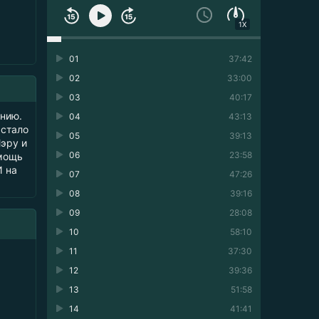
1X
01
37:42
02
33:00
03
40:17
лнию.
04
43:13
 стало
05
39:13
Мэру и
06
23:58
омощь
И на
07
47:26
08
39:16
09
28:08
10
58:10
11
37:30
12
39:36
13
51:58
14
41:41