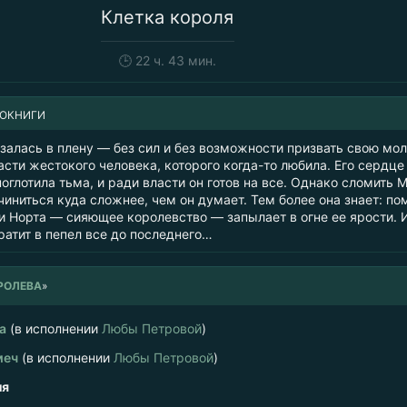
Клетка короля
🕒
22 ч. 43 мин.
ИОКНИГИ
залась в плену — без сил и без возможности призвать свою мо
асти жестокого человека, которого когда-то любила. Его сердце
оглотила тьма, и ради власти он готов на все. Однако сломить 
чиниться куда сложнее, чем он думает. Тем более она знает: п
и Норта — сияющее королевство — запылает в огне ее ярости. 
ратит в пепел все до последнего…
РОЛЕВА
»
а
(в исполнении
Любы Петровой
)
меч
(в исполнении
Любы Петровой
)
ля