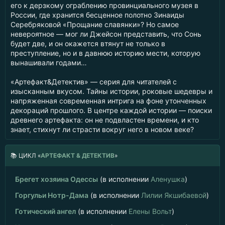
его к дерзкому ограблению провинциального музея в
России, где хранится бесценное полотно Зинаиды
Серебряковой «Прощание славянки»? Но самое
невероятное — мог ли Джейсон представить, что Сонь
будет две, и он окажется втянут не только в
преступление, но и в давнюю историю мести, которую
вынашивали годами…
«Артефакт&Детектив» — серия для читателей с
изысканным вкусом. Тайны истории, роковые шедевры и
напряженная современная интрига на фоне утонченных
декораций прошлого. В центре каждой истории — поиски
древнего артефакта: он не подвластен времени, и кто
знает, стихнут ли страсти вокруг него в новом веке?
📚
ЦИКЛ «
АРТЕФАКТ & ДЕТЕКТИВ
»
Брегет хозяина Одессы
(в исполнении
Аленушка
)
Горгульи Нотр-Дама
(в исполнении
Лилии Якшибаевой
)
Готический ангел
(в исполнении
Елены Вольт
)