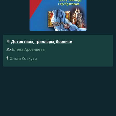
📕
Детективы, триллеры, боевики
✍️
Елена Арсеньева
🎙️
Ольга Ковхуто