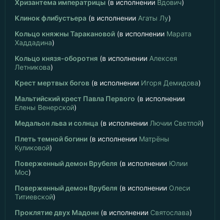
Хризантема императрицы
(в исполнении
Вдович
)
Клинок флибустьера
(в исполнении
Агаты Лу
)
Кольцо княжны Таракановой
(в исполнении
Марата
Хаддадина
)
Кольцо князя-оборотня
(в исполнении
Алексея
Летникова
)
Крест мертвых богов
(в исполнении
Игоря Демидова
)
Мальтийский крест Павла Первого
(в исполнении
Елены Венерской
)
Медальон льва и солнца
(в исполнении
Лючии Светлой
)
Плеть темной богини
(в исполнении
Матрёны
Куликовой
)
Поверженный демон Врубеля
(в исполнении
Юлии
Мос
)
Поверженный демон Врубеля
(в исполнении
Олеси
Титиевской
)
Проклятие двух Мадонн
(в исполнении
Святослава
)