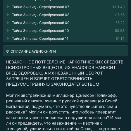
Тайна Зинаиды Серебряковой 07
1:01:48
Тайна Зинаиды Серебряковой 08
1:15:56
Тайна Зинаиды Серебряковой 09
55:22
Тайна Зинаиды Серебряковой 10
53:53
Тайна Зинаиды Серебряковой 11
51:14
💬 ОПИСАНИЕ АУДИОКНИГИ
НЕЗАКОННОЕ ПОТРЕБЛЕНИЕ НАРКОТИЧЕСКИХ СРЕДСТВ,
ПСИХОТРОПНЫХ ВЕЩЕСТВ, ИХ АНАЛОГОВ НАНОСИТ
ВРЕД ЗДОРОВЬЮ, А ИХ НЕЗАКОННЫЙ ОБОРОТ
ЗАПРЕЩЕН И ВЛЕЧЕТ ОТВЕТСТВЕННОСТЬ,
ПРЕДУСМОТРЕННУЮ ЗАКОНОДАТЕЛЬСТВОМ
Мог ли австралийский миллионер Джейсон Полякофф,
решивший связать жизнь с русской красавицей Соней
Богдановой, подумать, что это чувство лишит его сна и
рассудка? Мог ли он допустить, что любовь превратит
законопослушного человека в нарушителя закона? И мог
ли он предвидеть, что наваждение — картина с
женщиной, удивительно похожей на Соню, — подтолкнет