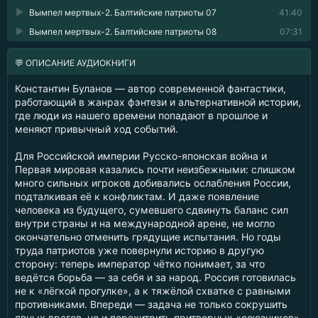
Вымпел мертвых-2. Балтийские патриоты 07
41:40
Вымпел мертвых-2. Балтийские патриоты 08
07:31
💬 ОПИСАНИЕ АУДИОКНИГИ
Константин Буланов — автор современной фантастики,
работающий в жанрах фэнтези и альтернативной истории,
где люди из нашего времени попадают в прошлое и
меняют привычный ход событий.
Для Российской империи Русско-японская война и
Первая мировая казались почти неизбежными: слишком
много сильных игроков добивались ослабления России,
подталкивая её к конфликтам. И даже появление
человека из будущего, сумевшего сдвинуть баланс сил
внутри страны и на международной арене, не могло
окончательно отменить грядущие испытания. Но годы
труда патриотов уже повернули историю в другую
сторону: теперь император чётко понимает, за что
ведётся борьба — за себя и за народ. Россия готовилась
не к «лёгкой прогулке», а к тяжёлой схватке с равными
противниками. Впереди — задача не только сокрушить
явных врагов, но и перехитрить притворных «союзников»,