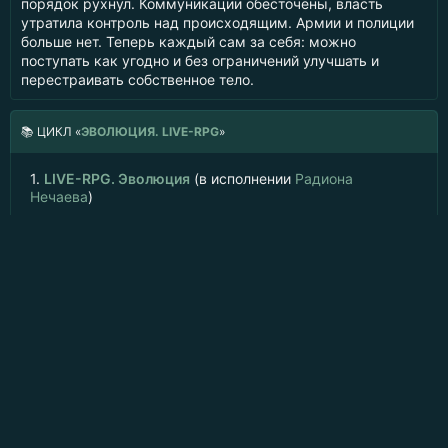
порядок рухнул. Коммуникации обесточены, власть
утратила контроль над происходящим. Армии и полиции
больше нет. Теперь каждый сам за себя: можно
поступать как угодно и без ограничений улучшать и
перестраивать собственное тело.
📚
ЦИКЛ «
ЭВОЛЮЦИЯ. LIVE-RPG
»
1.
LIVE-RPG. Эволюция
(в исполнении
Радиона
Нечаева
)
2.
LIVE-RPG. Эволюция 2
(в исполнении
Радиона
Нечаева
)
3.
LIVE-RPG. Эволюция 3
(в исполнении
Радиона
Нечаева
)
4.
LIVE-RPG. Эволюция 4
(в исполнении
Радиона
Нечаева
)
5.
LIVE-RPG. Эволюция 5
(в исполнении
Радиона
Нечаева
)
6.
Live-RPG. Эволюция – 6
(в исполнении
Радиона
Нечаева
)