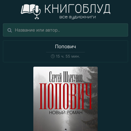
Попович
🕒
15 ч. 55 мин.