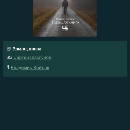
📕
Роман, проза
✍️
Сергей Шаргунов
🎙️
Владимир Войтюк