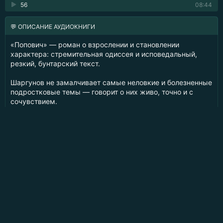
56
08:44
💬 ОПИСАНИЕ АУДИОКНИГИ
«Попович» — роман о взрослении и становлении
характера: стремительная одиссея и исповедальный,
резкий, бунтарский текст.
Шаргунов не замалчивает самые неловкие и болезненные
подростковые темы — говорит о них живо, точно и с
сочувствием.
Это взгляд на реальность через особую оптику: герой —
начинающий писатель, только нащупывающий
собственный голос и распознающий дар, поэтому все
происходящее преломляется через его восприятие.
Перед нами классический роман взросления, но
разворачивается он в семье священника. Лука отчаянно
спорит с отцом и решается на побег, однако внутри
остается тем, кого во многом сформировало
родительское воспитание.