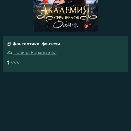
📕
Фантастика, фэнтези
✍️
Полина Верховцева
🎙️
VVV