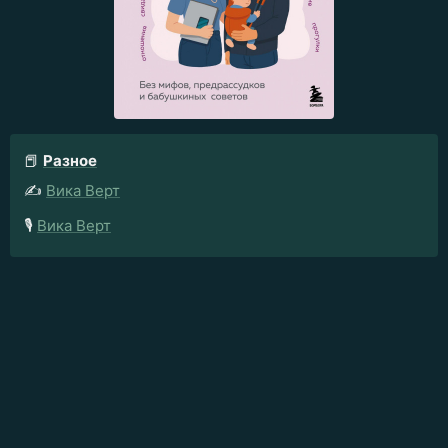
📕
Разное
✍️
Вика Верт
🎙️
Вика Верт