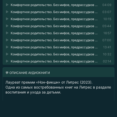
Комфортное родительство. Без мифов, предрассудков и бабушкиных советов 40
04:09
Комфортное родительство. Без мифов, предрассудков и бабушкиных советов 41
03:07
Комфортное родительство. Без мифов, предрассудков и бабушкиных советов 42
10:15
Комфортное родительство. Без мифов, предрассудков и бабушкиных советов 43
05:44
Комфортное родительство. Без мифов, предрассудков и бабушкиных советов 44
16:57
Комфортное родительство. Без мифов, предрассудков и бабушкиных советов 45
07:00
Комфортное родительство. Без мифов, предрассудков и бабушкиных советов 46
13:41
Комфортное родительство. Без мифов, предрассудков и бабушкиных советов 47
10:32
Комфортное родительство. Без мифов, предрассудков и бабушкиных советов 48
02:14
💬 ОПИСАНИЕ АУДИОКНИГИ
Лауреат премии «Нон-фикшн» от Литрес (2023).
Одна из самых востребованных книг на Литрес в разделе
воспитания и ухода за детьми.
Можно ли заботиться о потребностях малыша и при этом
не жертвовать удобством родителей? Как организовать
жизнь в первые годы так, чтобы радоваться материнству
и отцовству? Как сохранить близость в паре и не свести