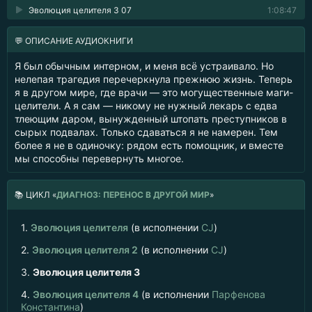
Эволюция целителя 3 07
1:08:47
💬 ОПИСАНИЕ АУДИОКНИГИ
Я был обычным интерном, и меня всё устраивало. Но
нелепая трагедия перечеркнула прежнюю жизнь. Теперь
я в другом мире, где врачи — это могущественные маги-
целители. А я сам — никому не нужный лекарь с едва
тлеющим даром, вынужденный штопать преступников в
сырых подвалах. Только сдаваться я не намерен. Тем
более я не в одиночку: рядом есть помощник, и вместе
мы способны перевернуть многое.
📚
ЦИКЛ «
ДИАГНОЗ: ПЕРЕНОС В ДРУГОЙ МИР
»
1.
Эволюция целителя
(в исполнении
CJ
)
2.
Эволюция целителя 2
(в исполнении
CJ
)
3.
Эволюция целителя 3
4.
Эволюция целителя 4
(в исполнении
Парфенова
Константина
)