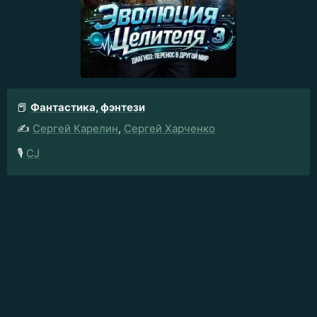
📕
Фантастика, фэнтези
✍️
Сергей Карелин
,
Сергей Харченко
🎙️
CJ