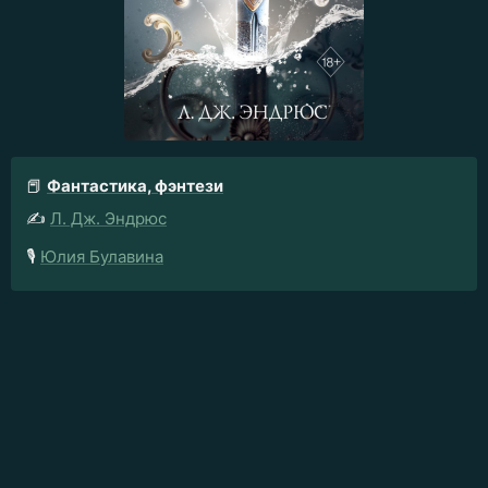
📕
Фантастика, фэнтези
✍️
Л. Дж. Эндрюс
🎙️
Юлия Булавина