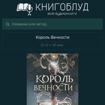
Король Вечности
🕒
12 ч. 55 мин.