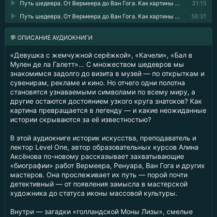
Путь шедевра. От Вермеера до Ван Гога. Как картины становятся суперзвёздами 07
31:15
Путь шедевра. От Вермеера до Ван Гога. Как картины становятся суперзвёздами 08
56:31
💬 ОПИСАНИЕ АУДИОКНИГИ
«Девушка с жемчужной серёжкой», «Качели», «Бал в
Мулен де ла Галетт»… С множеством шедевров мы
знакомимся задолго до визита в музей — по открыткам и
сувенирам, рекламе и кино. Но отчего одни полотна
становятся узнаваемыми символами по всему миру, а
другие остаются достоянием узкого круга знатоков? Как
картина превращается в легенду — и какие неожиданные
истории скрываются за её известностью?
В этой аудиокниге историк искусства, преподаватель и
лектор Level One, автор образовательных курсов Алина
Аксёнова по-новому рассказывает захватывающие
«биографии» работ Вермеера, Ренуара, Ван Гога и других
мастеров. Она прослеживает их путь — порой почти
детективный — от появления замысла в мастерской
художника до статуса иконы массовой культуры.
Внутри — загадки «голландской Моны Лизы», смелые