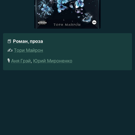
📕
Роман, проза
✍️
Тори Майрон
🎙️
Аня Грэй
,
Юрий Мироненко