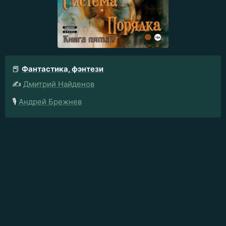
📕
Фантастика, фэнтези
✍️
Дмитрий Найденов
🎙️
Андрей Брежнев