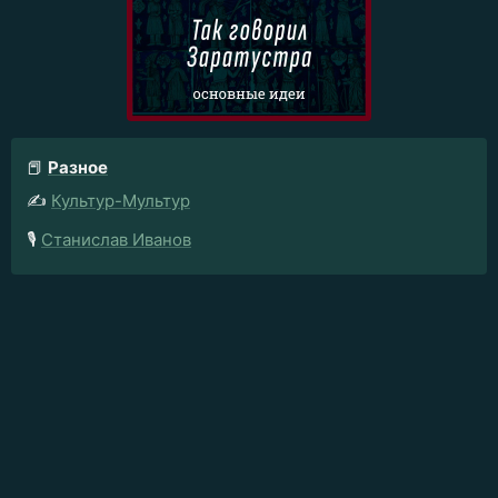
📕
Разное
✍️
Культур-Мультур
🎙️
Станислав Иванов