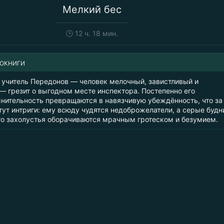
Мелкий бес
🕒
12 ч. 18 мин.
ИОКНИГИ
учитель Передонов — человек мелочный, завистливый и
— грезит о выгодном месте инспектора. Постепенно его
мнительность превращаются в навязчивую убеждённость, что за
тут интриги: ему всюду чудятся недоброжелатели, а серые будн
го захолустья оборачиваются мрачным гротеском и безумием.