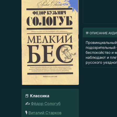
💬 ОПИСАНИЕ АУД
Провинциальный 
подозрительный 
беспокойство и 
наблюдают и пле
русского уездно
📕
Классика
✍️
Фёдор Сологуб
🎙️
Виталий Старков