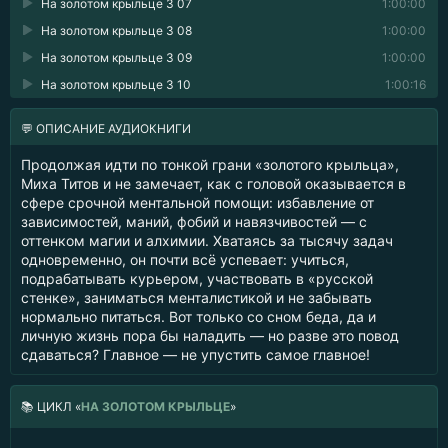
На золотом крыльце 3 07
1:00:00
На золотом крыльце 3 08
1:00:00
На золотом крыльце 3 09
1:00:00
На золотом крыльце 3 10
1:00:16
💬 ОПИСАНИЕ АУДИОКНИГИ
Продолжая идти по тонкой грани «золотого крыльца»,
Миха Титов и не замечает, как с головой оказывается в
сфере срочной ментальной помощи: избавление от
зависимостей, маний, фобий и навязчивостей — с
оттенком магии и алхимии. Хватаясь за тысячу задач
одновременно, он почти всё успевает: учиться,
подрабатывать курьером, участвовать в «русской
стенке», заниматься менталистикой и не забывать
нормально питаться. Вот только со сном беда, да и
личную жизнь пора бы наладить — но разве это повод
сдаваться? Главное — не упустить самое главное!
📚
ЦИКЛ «
НА ЗОЛОТОМ КРЫЛЬЦЕ
»