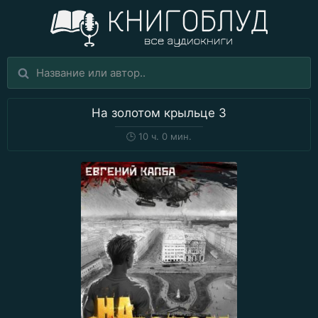
На золотом крыльце 3
🕒
10 ч. 0 мин.