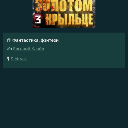
📕
Фантастика, фэнтези
✍️
Евгений Капба
🎙️
Sibiryak