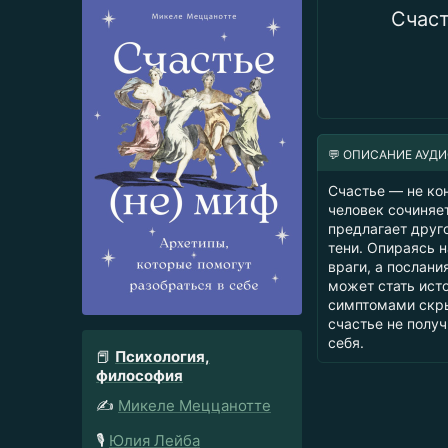
Счаст
💬 ОПИСАНИЕ АУД
Счастье — не кон
человек сочиняе
предлагает друго
тени. Опираясь н
враги, а послани
может стать исто
симптомами скры
счастье не получ
себя.
📕
Психология,
философия
✍️
Микеле Меццанотте
🎙️
Юлия Лейба