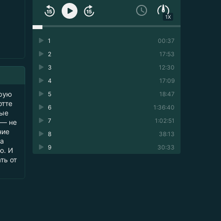
1X
1
00:37
2
17:53
3
12:30
4
17:09
орую
5
18:47
отте
6
1:36:40
ные
7
1:02:51
 — не
ние
8
38:13
за
9
30:33
ю. И
ть от