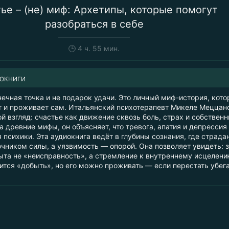
ье – (не) миф: Архетипы, которые помогут
разобраться в себе
🕒
4 ч. 55 мин.
ИОКНИГИ
ечная точка и не подарок удачи. Это личный миф-история, кот
т и проживает сам. Итальянский психотерапевт Микеле Меццан
й взгляд: счастье как движение сквозь боль, страх и собствен
а древние мифы, он объясняет, что тревога, апатия и депрессия
я психики. Эта аудиокнига ведёт в глубины сознания, где страда
чником силы, а уязвимость — опорой. Она позволяет увидеть: 
та не «неисправность», а стремление к внутреннему исцелени
ится «добыть», но его можно проживать — если перестать убега