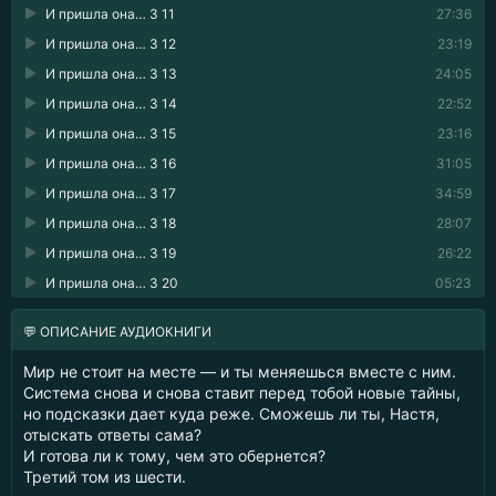
И пришла она… 3 11
27:36
И пришла она… 3 12
23:19
И пришла она… 3 13
24:05
И пришла она… 3 14
22:52
И пришла она… 3 15
23:16
И пришла она… 3 16
31:05
И пришла она… 3 17
34:59
И пришла она… 3 18
28:07
И пришла она… 3 19
26:22
И пришла она… 3 20
05:23
💬 ОПИСАНИЕ АУДИОКНИГИ
Мир не стоит на месте — и ты меняешься вместе с ним.
Система снова и снова ставит перед тобой новые тайны,
но подсказки дает куда реже. Сможешь ли ты, Настя,
отыскать ответы сама?
И готова ли к тому, чем это обернется?
Третий том из шести.