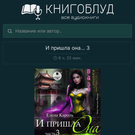
И пришла она… 3
🕒
8 ч. 25 мин.