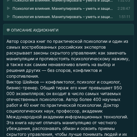
Психология влияния. Манипулировать – уметь и защищаться! 05
1:52:03
Психология влияния. Манипулировать – уметь и защищаться! 06
2:28:47
Психология влияния. Манипулировать – уметь и защищаться! 07
1:51:11
💬 ОПИСАНИЕ АУДИОКНИГИ
Автор сорока книг по практической психологии и один из
самых востребованных российских экспертов
раскрывает законы скрытого управления: как замечать
манипуляции и противостоять психологическому нажиму,
а также как самим ненавязчиво влиять на выбор и
решения других — без споров, конфликтов и
сопротивления.
Виктор Шейнов — конфликтолог, психолог и социолог,
бизнес-тренер. Общий тираж его книг превышает 950
000 экземпляров; он входит в число самых читаемых
отечественных психологов. Автор более 400 научных
работ и 40 книг по практической психологии. Доктор
социологических наук, профессор, академик
Международной академии информационных технологий.
Эта книга научит отличать манипуляцию от честного
убеждения, распознавать обман и освоить приемы
скрытого управления, чтобы лучше понимать людей и их