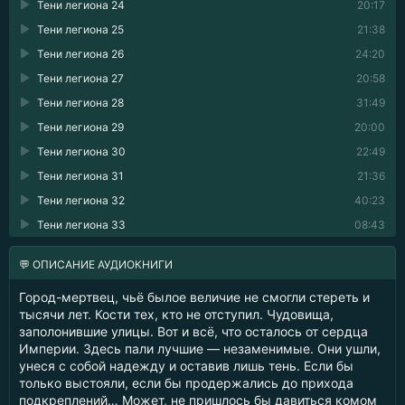
Тени легиона 24
20:17
Тени легиона 25
21:38
Тени легиона 26
24:20
Тени легиона 27
20:58
Тени легиона 28
31:49
Тени легиона 29
20:00
Тени легиона 30
22:49
Тени легиона 31
21:36
Тени легиона 32
40:23
Тени легиона 33
08:43
💬 ОПИСАНИЕ АУДИОКНИГИ
Город-мертвец, чьё былое величие не смогли стереть и
тысячи лет. Кости тех, кто не отступил. Чудовища,
заполонившие улицы. Вот и всё, что осталось от сердца
Империи. Здесь пали лучшие — незаменимые. Они ушли,
унеся с собой надежду и оставив лишь тень. Если бы
только выстояли, если бы продержались до прихода
подкреплений… Может, не пришлось бы давиться комом