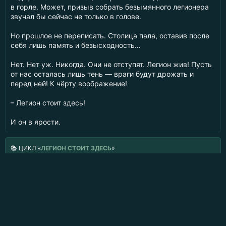
в горле. Может, призыв собрать безымянного легионера
звучал бы сейчас не только в голове.
Но прошлое не переписать. Столица пала, оставив после
себя лишь память и безысходность…
Нет. Нет уж. Никогда. Они не отступят. Легион жив! Пусть
от нас осталась лишь тень — враги будут дрожать и
перед ней! К чёрту воображение!
– Легион стоит здесь!
И он в ярости.
📚
ЦИКЛ «
ЛЕГИОН СТОИТ ЗДЕСЬ
»
1.
Кровь легиона
(в исполнении
Андрея Кузнецова
)
2.
Долг легиона
(в исполнении
Андрея Кузнецова
)
3.
Вылазка легиона
(в исполнении
Андрея Кузнецова
)
4.
Тени легиона