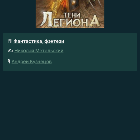
📕
Фантастика, фэнтези
✍️
Николай Метельский
🎙️
Андрей Кузнецов