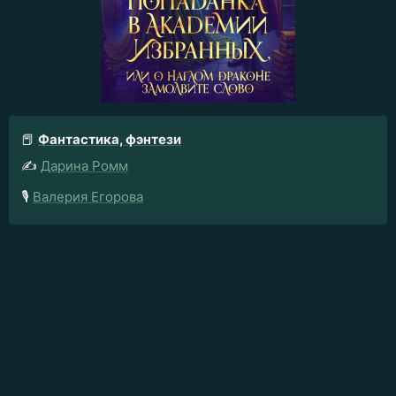
📕
Фантастика, фэнтези
✍️
Дарина Ромм
🎙️
Валерия Егорова