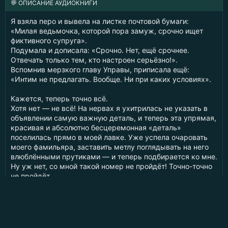
💬 ОПИСАНИЕ АУДИОКНИГИ
Я взяла перо и вывела на листке почтовой бумаги:
«Милая ведьмочка, которой пора замуж, срочно ищет
фиктивного супруга».
Подумала и дописала: «Срочно. Нет, ещё срочнее.
Отвечать только тем, кто настроен серьёзно!».
Вспомнив мерзкого главу Управы, приписала ещё:
«Интим не предлагать. Вообще. Ни при каких условиях».
Кажется, теперь точно всё.
Хотя нет — не всё! На нервах я ухитрилась не указать в
объявлении самую важную деталь, и теперь эта упрямая,
красивая и абсолютно бесцеремонная «деталь»
поселилась прямо в моей лавке. Уже успела очаровать
моего фамильяра, заставить метлу поглядывать на него
влюблёнными прутиками — и теперь подбирается ко мне.
Ну уж нет, со мной такой номер не пройдёт! Точно-точно
не пройдёт.
В книге нас ждут:
Очаровательная ведьмочка – 1 шт.
Наглый красавец. Он же дракон, он же жених, он же
принц (но это пока секрет!) – 1 шт.