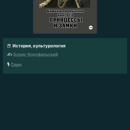
📕
История, культурология
✍️
Борис Конофальский
🎙️
Один