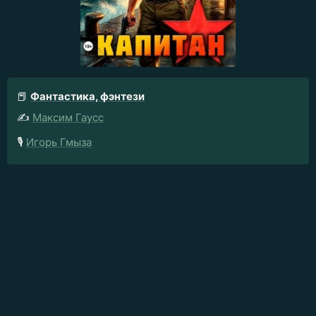
📕
Фантастика, фэнтези
✍️
Максим Гаусс
🎙️
Игорь Гмыза