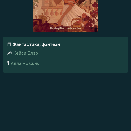
📕
Фантастика, фэнтези
✍️
Кейси Блэр
🎙️
Алла Човжик