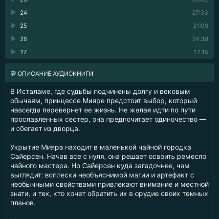
24
27:03
25
21:09
26
24:38
27
17:15
💬 ОПИСАНИЕ АУДИОКНИГИ
В Исталаме, где судьбы подчинены долгу и вековым
обычаям, принцессе Мияре предстоит выбор, который
навсегда перевернет ее жизнь. Не желая идти по пути
прославленных сестер, она предпочитает одиночество —
и сбегает из дворца.
Укрытие Мияра находит в маленькой чайной городка
Сайерсен. Начав все с нуля, она решает освоить ремесло
чайного мастера. Но Сайерсен куда загадочнее, чем
выглядит: всплески необъяснимой магии и артефакт с
необычными свойствами привлекают внимание и местной
знати, и тех, кто хочет обратить их в орудие своих темных
планов.