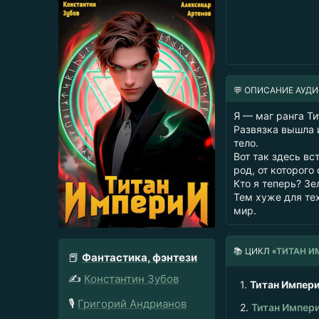
💬 ОПИСАНИЕ АУД
Я — маг ранга Ти
Развязка вышла 
тело.
Вот так здесь вс
род, от которого
Кто я теперь? З
Тем хуже для тех
мир.
📚
ЦИКЛ «
ТИТАН И
📕
Фантастика, фэнтези
✍️
Константин Зубов
1.
Титан Импери
🎙️
Григорий Андрианов
2.
Титан Импери