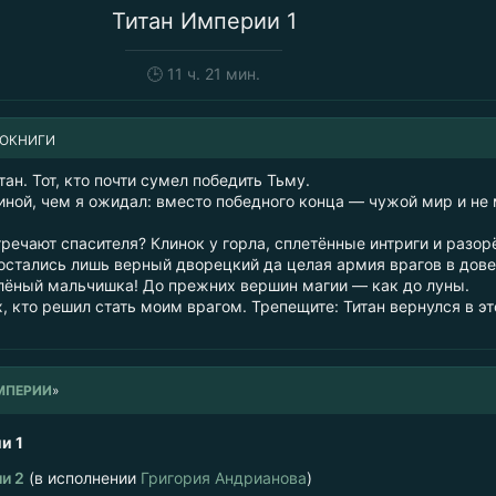
Титан Империи 1
🕒
11 ч. 21 мин.
ИОКНИГИ
тан. Тот, кто почти сумел победить Тьму.
иной, чем я ожидал: вместо победного конца — чужой мир и не
тречают спасителя? Клинок у горла, сплетённые интриги и разо
 остались лишь верный дворецкий да целая армия врагов в дове
елёный мальчишка! До прежних вершин магии — как до луны.
, кто решил стать моим врагом. Трепещите: Титан вернулся в эт
МПЕРИИ
»
и 1
и 2
(в исполнении
Григория Андрианова
)