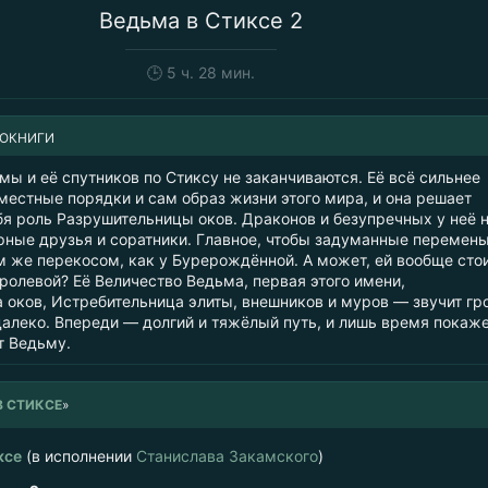
Ведьма в Стиксе 2
🕒
5 ч. 28 мин.
ИОКНИГИ
ы и её спутников по Стиксу не заканчиваются. Её всё сильнее
местные порядки и сам образ жизни этого мира, и она решает
бя роль Разрушительницы оков. Драконов и безупречных у неё н
рные друзья и соратники. Главное, чтобы задуманные перемены
м же перекосом, как у Бурерождённой. А может, ей вообще сто
ролевой? Её Величество Ведьма, первая этого имени,
 оков, Истребительница элиты, внешников и муров — звучит гро
далеко. Впереди — долгий и тяжёлый путь, и лишь время покаже
т Ведьму.
В СТИКСЕ
»
ксе
(в исполнении
Станислава Закамского
)