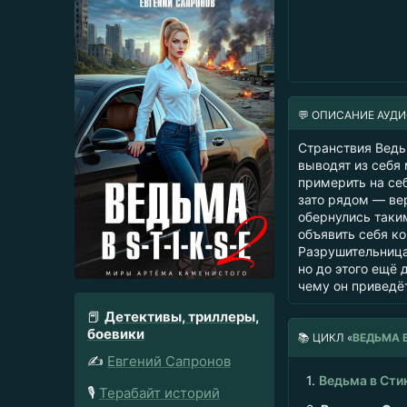
💬 ОПИСАНИЕ АУД
Странствия Ведьм
выводят из себя 
примерить на се
зато рядом — ве
обернулись таки
объявить себя ко
Разрушительница
но до этого ещё 
чему он приведё
📕
Детективы, триллеры,
боевики
📚
ЦИКЛ «
ВЕДЬМА 
✍️
Евгений Сапронов
1.
Ведьма в Сти
🎙️
Терабайт историй