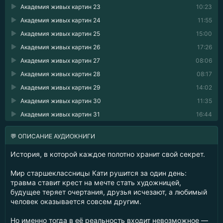
Академия живых картин 23
10:23
Академия живых картин 24
11:55
Академия живых картин 25
15:00
Академия живых картин 26
17:26
Академия живых картин 27
08:06
Академия живых картин 28
08:17
Академия живых картин 29
14:02
Академия живых картин 30
11:35
Академия живых картин 31
16:44
💬 ОПИСАНИЕ АУДИОКНИГИ
История, в которой каждое полотно хранит свой секрет.
Мир старшеклассницы Кати рушится за один день:
травма ставит крест на мечте стать художницей,
будущее теряет очертания, друзья исчезают, а любимый
человек оказывается совсем другим.
Но именно тогда в её реальность входит невозможное —