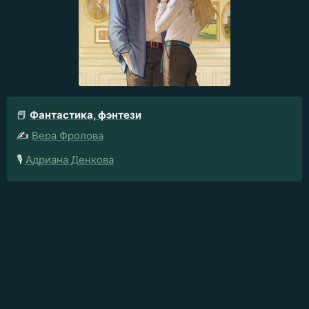
📕
Фантастика, фэнтези
✍️
Вера Фролова
🎙️
Адриана Денкова