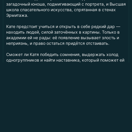
загадочный юноша, подмигивающий с портрета, и Высшая
школа спасательного искусства, спрятанная в стенах
Эрмитажа.
Кате предстоит учиться и открыть в себе редкий дар —
находить людей, силой заточённых в картины. Только в
академии ей не рады: её появление вызывает злость и
неприязнь, и право остаться придётся отстаивать.
Сможет ли Катя победить сомнения, выдержать холод
одногруппников и найти наставника, который поможет ей
доказать: её место здесь — среди тех, кто спасает
пленников рам и галерей?
📚
ЦИКЛ «
ТЁМНЫЕ ТРОПЫ
»
0.
Академия живых картин
Книгоблуд
- заблудись в аудиокнигах онлайн бесплатно
Для правообладателей