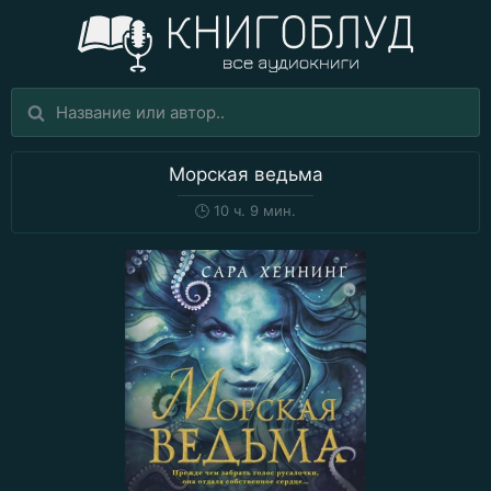
Морская ведьма
🕒
10 ч. 9 мин.