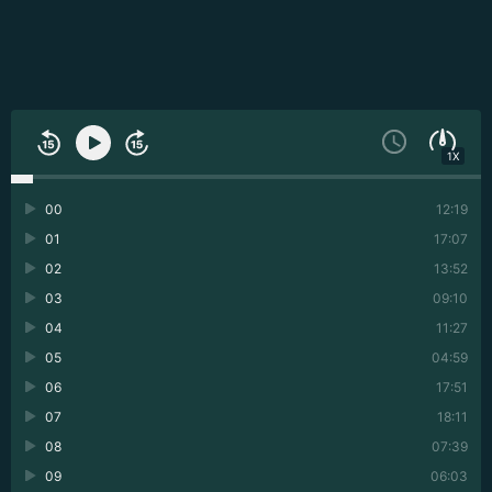
1X
00
12:19
01
17:07
02
13:52
03
09:10
04
11:27
05
04:59
06
17:51
07
18:11
08
07:39
09
06:03