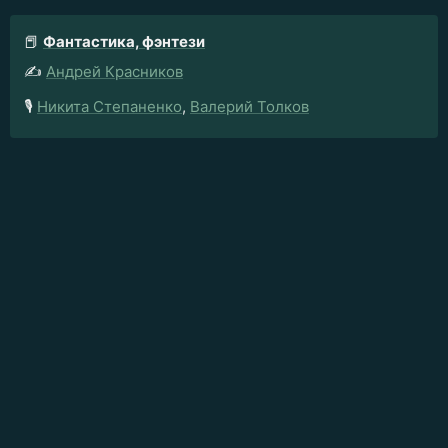
📕
Фантастика, фэнтези
✍️
Андрей Красников
🎙️
Никита Степаненко
,
Валерий Толков