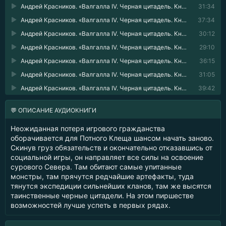
Андрей Красников. «Валгалла IV. Черная цитадель. Книга 4» - 11
31:34
Андрей Красников. «Валгалла IV. Черная цитадель. Книга 4» - 12
37:34
Андрей Красников. «Валгалла IV. Черная цитадель. Книга 4» - 13
30:12
Андрей Красников. «Валгалла IV. Черная цитадель. Книга 4» - 14
29:10
Андрей Красников. «Валгалла IV. Черная цитадель. Книга 4» - 15
36:15
Андрей Красников. «Валгалла IV. Черная цитадель. Книга 4» - 16
31:05
Андрей Красников. «Валгалла IV. Черная цитадель. Книга 4» - 17
39:42
💬 ОПИСАНИЕ АУДИОКНИГИ
Неожиданная потеря игрового гражданства
оборачивается для Потного Клеща шансом начать заново.
Скинув груз обязательств и окончательно отказавшись от
социальной игры, он направляет все силы на освоение
сурового Севера. Там обитают самые упитанные
монстры, там прячутся редчайшие артефакты, туда
тянутся экспедиции сильнейших кланов, там же высятся
таинственные черные цитадели. На этом пиршестве
возможностей лучше успеть в первых рядах.