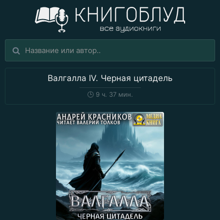
Валгалла IV. Черная цитадель
🕒
9 ч. 37 мин.