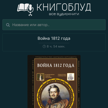
Война 1812 года
🕒
8 ч. 54 мин.