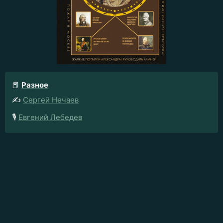
📕
Разное
✍️
Сергей Нечаев
🎙️
Евгений Лебедев