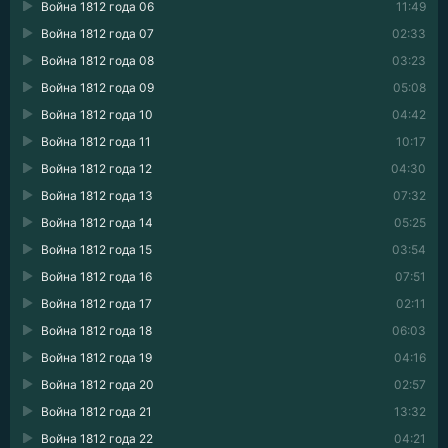
Война 1812 года 06
11:49
Война 1812 года 07
02:33
Война 1812 года 08
03:23
Война 1812 года 09
05:08
Война 1812 года 10
04:42
Война 1812 года 11
10:17
Война 1812 года 12
04:30
Война 1812 года 13
07:32
Война 1812 года 14
05:25
Война 1812 года 15
03:54
Война 1812 года 16
07:51
Война 1812 года 17
02:11
Война 1812 года 18
06:03
Война 1812 года 19
04:16
Война 1812 года 20
02:57
Война 1812 года 21
13:32
Война 1812 года 22
04:21