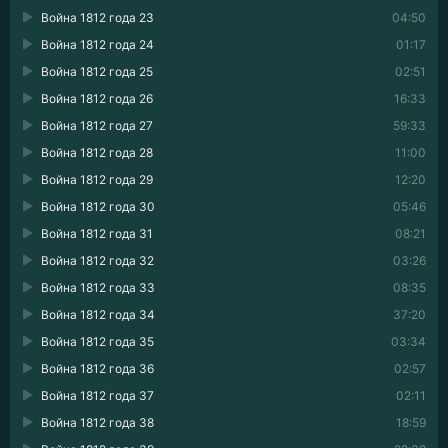
Война 1812 года 23
04:50
Война 1812 года 24
01:17
Война 1812 года 25
02:51
Война 1812 года 26
16:33
Война 1812 года 27
59:33
Война 1812 года 28
11:00
Война 1812 года 29
12:20
Война 1812 года 30
05:46
Война 1812 года 31
08:21
Война 1812 года 32
03:26
Война 1812 года 33
08:35
Война 1812 года 34
37:20
Война 1812 года 35
03:34
Война 1812 года 36
02:57
Война 1812 года 37
02:11
Война 1812 года 38
18:59