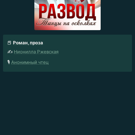
📕
Роман, проза
✍️
Нионилла Ржевская
🎙️
Анонимный чтец