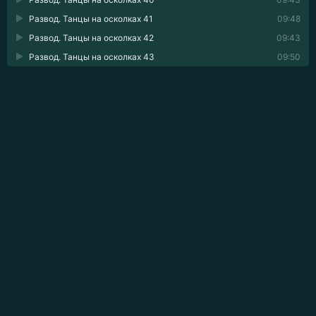
Развод. Танцы на осколках 41
09:48
Развод. Танцы на осколках 42
09:43
Развод. Танцы на осколках 43
09:50
💬 ОПИСАНИЕ АУДИОКНИГИ
— С Танькой разводиться надумал? Вадь, ты в своём
уме? Она же такая красавица!
— Не путай с той Таней, что когда-то кружилась по
паркету — тогда по ней с ума сходил весь город. А
сейчас она на себя рукой махнула. И да, на развод подам
сразу, как только закончится договор с её отцом.
Я случайно становлюсь свидетелем этого разговора — и
моё и так израненное сердце разлетается на кусочки.
Я потеряла всё!
После травмы мне уже не вернуться к прежним танцам.
Для мамы я — одно сплошное разочарование, а муж и
вовсе собирается уйти.
Вадим просчитал всё до мелочей: он заранее придумал,